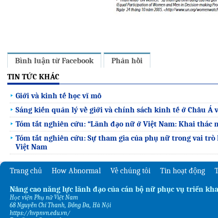
Bình luận từ Facebook
Phản hồi
TIN TỨC KHÁC
Giới và kinh tế học vĩ mô
Sáng kiến quản lý về giới và chính sách kinh tế ở Châu Á
Tóm tắt nghiên cứu: “Lãnh đạo nữ ở Việt Nam: Khai thác 
Tóm tắt nghiên cứu: Sự tham gia của phụ nữ trong vai trò 
Việt Nam
Trang chủ
How Abnormal
Về chúng tôi
Tin hoạt động
T
Nâng cao năng lực lãnh đạo của cán bộ nữ phục vụ triển kha
Học viện Phụ nữ Việt Nam
68 Nguyễn Chí Thanh, Đống Đa, Hà Nội
https://hvpnvn.edu.vn/