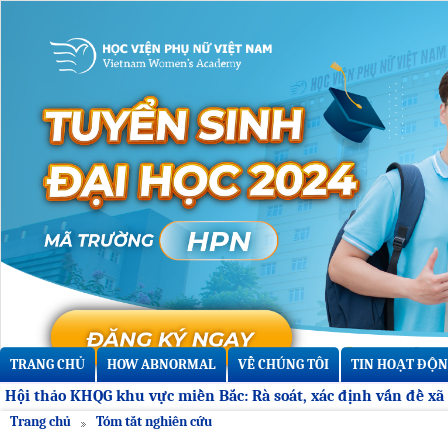
TRANG CHỦ
HOW ABNORMAL
VỀ CHÚNG TÔI
TIN HOẠT ĐỘN
Trang chủ
Tóm tắt nghiên cứu