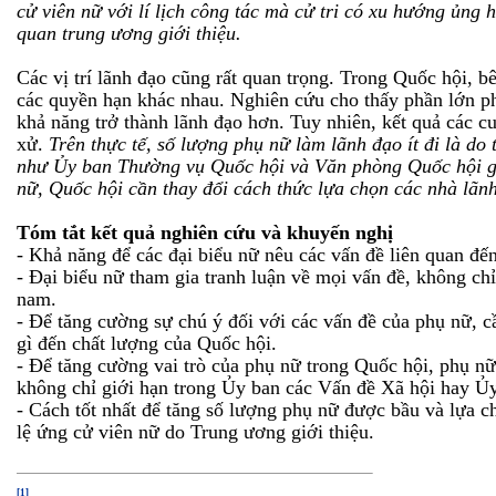
cử viên nữ với lí lịch công tác mà cử tri có xu hướng ủng 
quan trung ương giới thiệu.
Các vị trí lãnh đạo cũng rất quan trọng. Trong Quốc hội
các quyền hạn khác nhau. Nghiên cứu cho thấy phần lớn phụ
khả năng trở thành lãnh đạo hơn. Tuy nhiên, kết quả các cu
xử.
Trên thực tế, số lượng phụ nữ làm lãnh đạo ít đi là d
như Ủy ban Thường vụ Quốc hội và Văn phòng Quốc hội giớ
nữ, Quốc hội cần thay đổi cách thức lựa chọn các nhà lãn
Tóm tắt kết quả nghiên cứu và khuyến nghị
- Khả năng để các đại biểu nữ nêu các vấn đề liên quan đế
- Đại biểu nữ tham gia tranh luận về mọi vấn đề, không ch
nam.
- Để tăng cường sự chú ý đối với các vấn đề của phụ nữ, 
gì đến chất lượng của Quốc hội.
- Để tăng cường vai trò của phụ nữ trong Quốc hội, phụ nữ 
không chỉ giới hạn trong Ủy ban các Vấn đề Xã hội hay Ủ
- Cách tốt nhất để tăng số lượng phụ nữ được bầu và lựa ch
lệ ứng cử viên nữ do Trung ương giới thiệu.
[1]