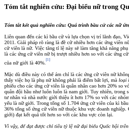
Tóm tắt nghiên cứu: Đại biểu nữ trong Qu
Tóm tắt kết quả nghiên cứu: Quá trình bầu cử các nữ ứn
Liên quan đến các kì bầu cử và lựa chọn vị trí lãnh đạo, V
2011. Giải pháp rõ ràng là đề cử nhiều hơn các ứng viên 
cử viên là nữ. Việc tăng tỉ lệ này sẽ làm tăng khả năng ph
là các ứng cử viên nữ bị trượt nhiều hơn so với các ứng 
[1]
của nữ giới là 40%.
Mặc dù điều này có thể ám chỉ là các ứng cử viên nữ không
thấy việc họ là phụ nữ không phải là điểm bất lợi, mà
loại
phiếu cho các ứng cử viên là quân nhân cao hơn 20% so v
quân đội hầu như luôn luôn là nam giới. Tuy nhiên, trong 
tư nhân và nhà nước giới thiệu ít hơn 17% so với các nhóm
yếu là nữ giới. Trong tổng số 1.704 ứng cử viên của kì b
36% tổng số ứng cử viên nữ thuộc khu vực doanh nghiệp. C
giới) đạt kết quả tốt hơn so với các khu vực còn lại.
Vì vậy, để đạt được chỉ tiêu tỷ lệ nữ đại biểu Quốc hội t